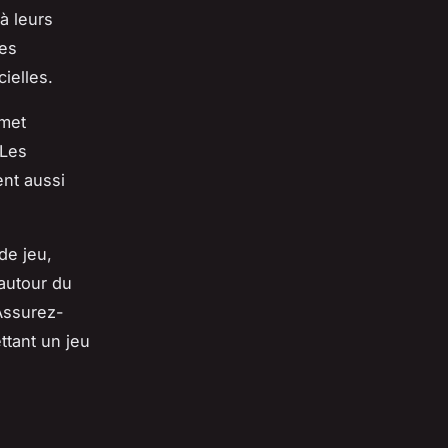
à leurs
les
ielles.
rmet
 Les
ent aussi
de jeu,
 autour du
Assurez-
ttant un jeu