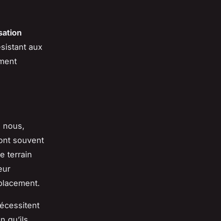
isation
ésistant aux
ement
à nous,
nt souvent
e terrain
eur
éplacement.
écessitent
n qu’ils