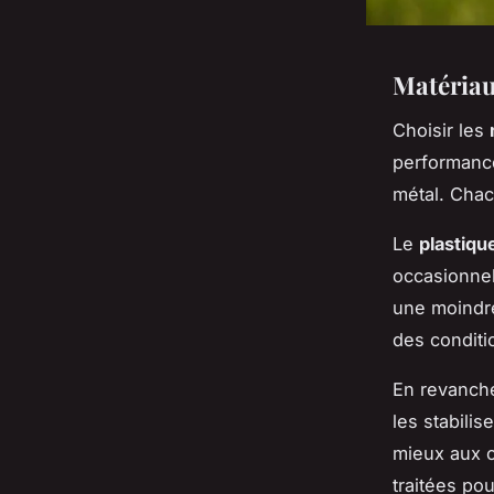
Matériau
Choisir les
performance
métal. Chac
Le
plastiqu
occasionnel
une moind
des conditi
En revanche
les stabilis
mieux aux c
traitées pou