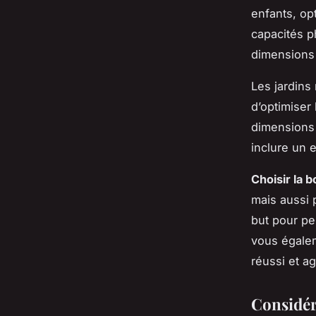
enfants, op
capacités p
dimensions 
Les jardins
d’optimiser
dimensions 
inclure un e
Choisir la b
mais aussi 
but pour pe
vous égalem
réussi et a
Considér