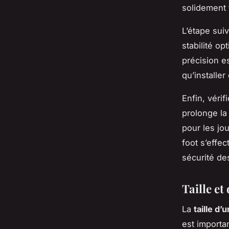
solidement 
L’étape sui
stabilité o
précision e
qu’installer
Enfin, véri
prolonge la
pour les jo
foot s’effec
sécurité de
Taille et
La
taille d’
est importa