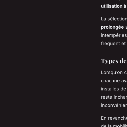
utilisation 
La sélectio
prolongée
s
intempéries
fréquent et 
Types de
Lorsqu’on c
chacune aya
installés d
reste incha
inconvénien
En revanch
de la mobili