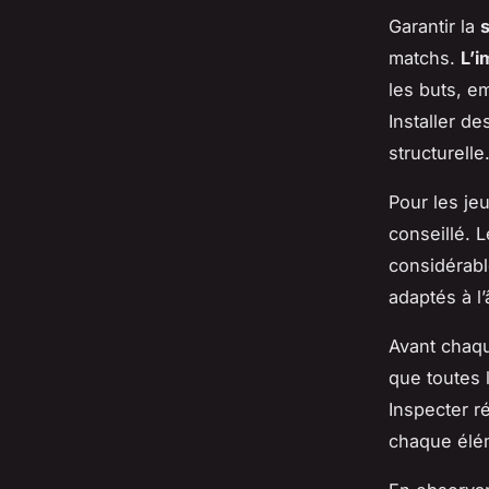
Garantir la
s
matchs.
L’i
les buts, e
Installer de
structurelle
Pour les je
conseillé. 
considérabl
adaptés à l’
Avant chaqu
que toutes 
Inspecter r
chaque élém