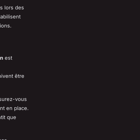
ts lors des
abilisent
ions.
é
on
est
ivent être
ssurez-vous
nt en place.
tit que