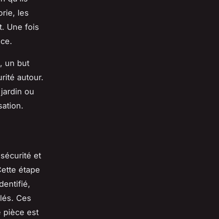
rie, les
t. Une fois
ace.
, un but
rité autour.
 jardin ou
sation.
sécurité et
Cette étape
dentifié,
clés. Ces
 pièce est