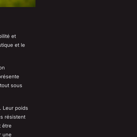
ilité et
tique et le
ion
présente
rtout sous
. Leur poids
s résistent
 être
r une