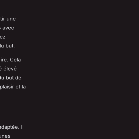
tir une
s avec
hez
du but.
ire. Cela
é élevé
du but de
laisir et la
daptée. Il
eunes