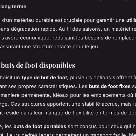
à long terme
.
n d’un matériau durable est cruciale pour garantir une
util
ans dégradation rapide. Au fil des saisons, un matériel r
 s’avère économique, réduisant les besoins de remplac
assurant une structure intacte pour le jeu.
 buts de foot disponibles
hoisit un
type de but de foot
, plusieurs options s’offrent 
nt ses propres caractéristiques. Les
buts de foot fixes
so
e manière permanente, idéaux pour les emplacements où l
ngé. Ces structures apportent une stabilité accrue, mais l
t réside dans leur manque de flexibilité en termes de d
e, les
buts de foot portables
sont conçus pour ceux qui n
té. Leurs cadres légers permettent un transport facile, bie