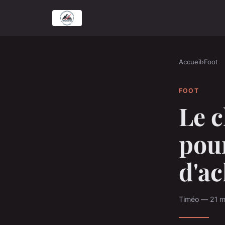
Accueil
›
Foot
FOOT
Le c
pour
d'ac
Timéo — 21 m