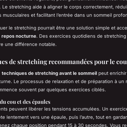
 Le stretching aide à aligner le corps correctement, rédui
s musculaires et facilitant l’entrée dans un sommeil profo
quer le stretching pourrait être une solution simple et acc
e
repos nocturne
. Des exercices quotidiens de stretching
re une différence notable.
es de stretching recommandées pour le co
s
techniques de stretching avant le sommeil
peut enrichir
turne. Le processus de relaxation et de préparation à un
mmence souvent par quelques exercices ciblés.
du cou et des épaules
nts peuvent libérer les tensions accumulées. Un exercice
tête lentement vers une épaule, puis l’autre, tout en garda
tenez chaque position pendant 15 à 30 secondes. Vous re