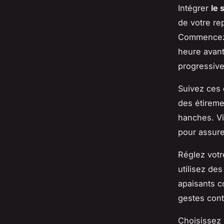
Intégrer
le 
de votre rep
Commencez 
heure avant
progressiv
Suivez ces
des étireme
hanches. Vi
pour assure
Réglez vot
utilisez de
apaisants c
gestes cont
Choisissez 