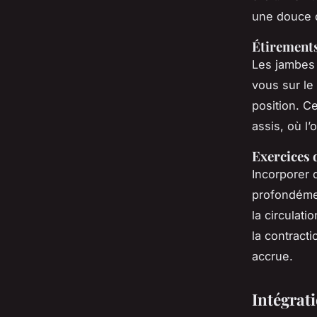
une douce 
Étirements
Les jambes 
vous sur le
position. C
assis, où l’
Exercices 
Incorporer 
profondémen
la circulat
la contract
accrue.
Intégrat