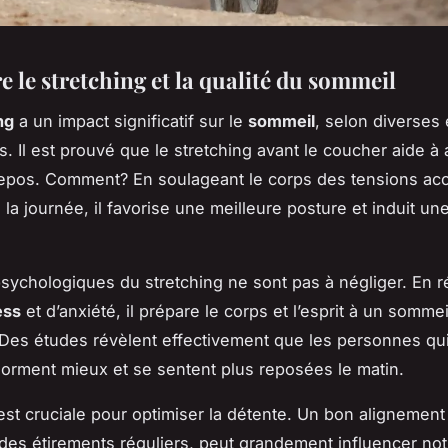
e le stretching et la qualité du sommeil
ng
a un impact significatif sur le
sommeil
, selon diverses
s. Il est prouvé que le stretching avant le coucher aide à 
repos. Comment? En soulageant le corps des tensions a
la journée, il favorise une meilleure posture et induit une
psychologiques du stretching ne sont pas à négliger. En r
ess
et d’anxiété, il prépare le corps et l’esprit à un sommei
 Des études révèlent effectivement que les personnes qui
dorment mieux et se sentent plus reposées le matin.
est cruciale pour optimiser la détente. Un bon alignement
des étirements réguliers, peut grandement influencer not