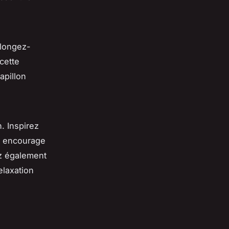
llongez-
cette
apillon
. Inspirez
a encourage
ez également
elaxation