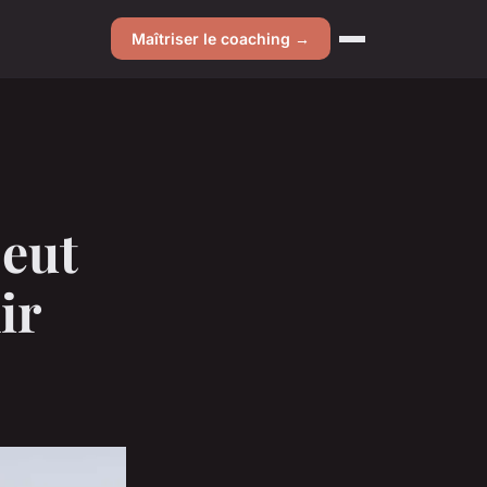
Maîtriser le coaching →
peut
ir