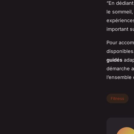
“En dédiant
le sommeil,
expériences
important su
Pour accomp
disponible
guidés
adap
démarche av
l’ensemble 
Fitness