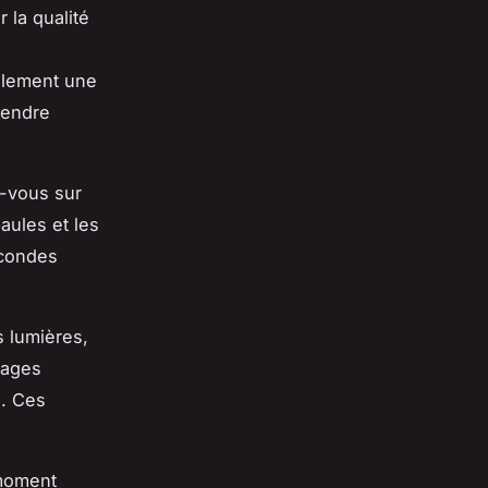
 la qualité
alement une
tendre
z-vous sur
aules et les
econdes
s lumières,
tages
s. Ces
 moment