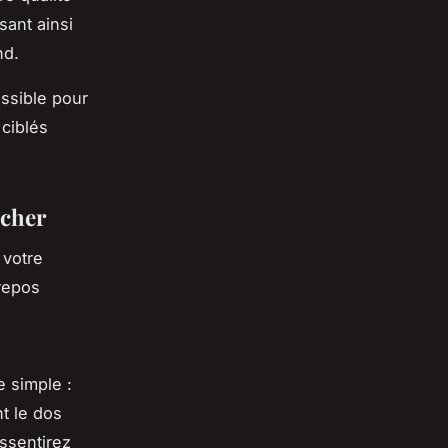
sant ainsi
nd.
essible pour
 ciblés
ucher
 votre
 repos
 simple :
nt le dos
ssentirez