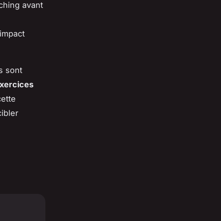
ching avant
 impact
s sont
xercices
ette
ibler