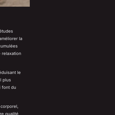
 études
améliorer la
ccumulées
 relaxation
éduisant le
l plus
 font du
 corporel,
re qualité