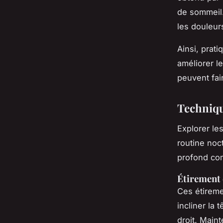
de sommeil.
les douleur
Ainsi, prati
améliorer l
peuvent fai
Techniqu
Explorer le
routine noc
profond co
Étirement 
Ces étireme
incliner la 
droit. Main