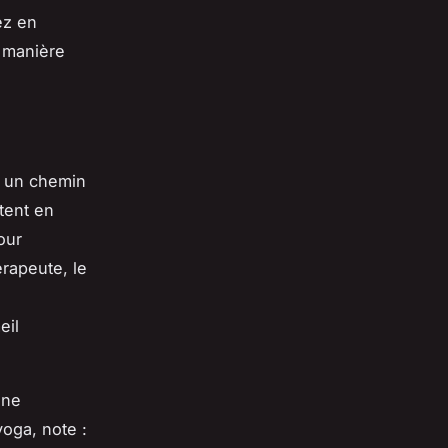
ez en
e manière
 un chemin
tent en
our
érapeute, le
eil
ine
yoga, note :