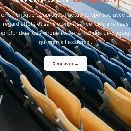
Terraincritique décortique l'actualité sportive avec u
regard affûté et sans complaisance. Des analyses
pprofondies, des enquêtes terrain et des décryptag
qui vont à l'essentiel.
Découvrir →