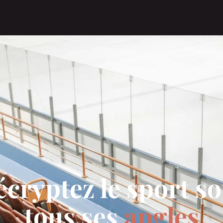
cryptez le sport s
tous ses
angles