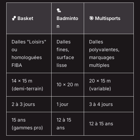
🏸
🏀 Basket
Badminto
🎯 Multisports
n
Dalles "Loisirs"
Dalles
Dalles
ou
fines,
polyvalentes,
homologuées
surface
marquages
FIBA
lisse
multiples
14 x 15 m
20 x 15 m
10 x 20 m
(demi-terrain)
(variable)
2 à 3 jours
1 jour
3 à 4 jours
15 ans
12 à 15
12 à 15 ans
(gammes pro)
ans